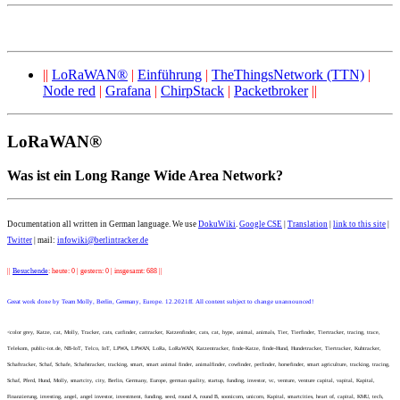
||
LoRaWAN®
|
Einführung
|
TheThingsNetwork (TTN)
|
Node red
|
Grafana
|
ChirpStack
|
Packetbroker
||
LoRaWAN®
Was ist ein Long Range Wide Area Network?
Documentation all written in German language. We use
DokuWiki
.
Google CSE
|
Translation
|
link to this site
|
Twitter
| mail:
infowiki@berlintracker.de
||
Besuchende
: heute: 0 | gestern: 0 | insgesamt: 688 ||
Great work done by Team Molly, Berlin, Germany, Europe. 12.2021ff. All content subject to change unannounced!
<color grey, Katze, cat, Molly, Tracker, cats, catfinder, cattracker, Katzenfinder, cats, cat, hype, animal, animals, Tier, Tierfinder, Tiertracker, tracing, trace,
Telekom, public-iot.de, NB-IoT, Telco, IoT, LPWA, LPWAN, LoRa, LoRaWAN, Katzentracker, finde-Katze, finde-Hund, Hundetracker, Tiertracker, Kuhtracker,
Schaftracker, Schaf, Schafe, Schafstracker, tracking, smart, smart animal finder, animalfinder, cowfinder, petfinder, horsefinder, smart agriculture, tracking, tracing,
Schaf, Pferd, Hund, Molly, smartcity, city, Berlin, Germany, Europe, german quality, startup, funding, investor, vc, venture, venture capital, vapital, Kapital,
Finanzierung, investing, angel, angel investor, investment, funding, seed, round A, round B, soonicorn, unicorn, Kapital, smartcities, heart of, capital, KMU, tech,
hightech, cutting edge, fund, high tech, innovation, mobile, creative, smart, finden, suchen, verloren, Katzenfinder, findefix, atractive, smart </color>